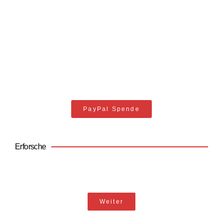
Unterstütze Trimatoja
Jeder Support hilft
PayPal Spende
Erforsche
Geopolitik
Weiter