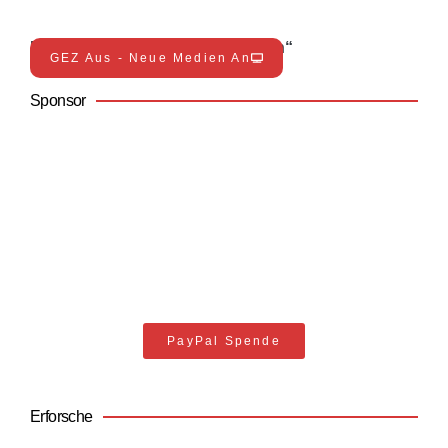
Entdecke jetzt die „Neuen Medien“
GEZ Aus - Neue Medien An
Sponsor
Unterstütze Trimatoja
Jeder Support hilft
PayPal Spende
Erforsche