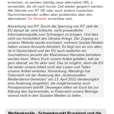
erreichen, es werden ständig neue alternative URL´s
verwendet, die oft nach kurzer Zeit wieder gesperrt werden.
Alle Dienste von RT DE oder auch andere russischen
Nachrichtensender sollten aber problemlos über den
alternativen
Tor-Browser
erreichbar sein.
Anmerkung von RT: Durch die Sperrung von RT zielt die
EU darauf ab, eine kritische, nicht prowestliche
Informationsquelle zum Schweigen zu bringen. Und dies
nicht nur hinsichtlich des Ukraine-Kriegs. Der Zugang zu
unserer Website wurde erschwert, mehrere Soziale Medien
haben unsere Accounts blockiert. Es liegt nun an uns allen,
ob in Deutschland und der EU auch weiterhin ein
Journalismus jenseits der Mainstream-Narrative betrieben
werden kann. Wenn Euch unsere Artikel gefallen, teilt sie
gern überall, wo Ihr aktiv seid. Das ist möglich, denn die EU
hat weder unsere Arbeit noch das Lesen und Teilen
unserer Artikel verboten. Anmerkung: Allerdings hat
Österreich mit der Änderung des „Audiovisuellen
Mediendienst-Gesetzes“ am 13. April 2022 diesbezüglich
eine Änderung eingeführt, die möglicherweise auch
Privatpersonen betrifft. Deswegen bitten wir Euch bis zur
Klärung des Sachverhalts, in Österreich unsere Beiträge
vorerst nicht in den Sozialen Medien zu teilen.
Medienkanäle - Schwerkpunkt Russland und die