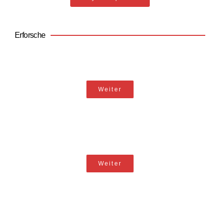
Erforsche
Geopolitik
Weiter
Alternative Medienkanäle
Weiter
Illegale Kriege