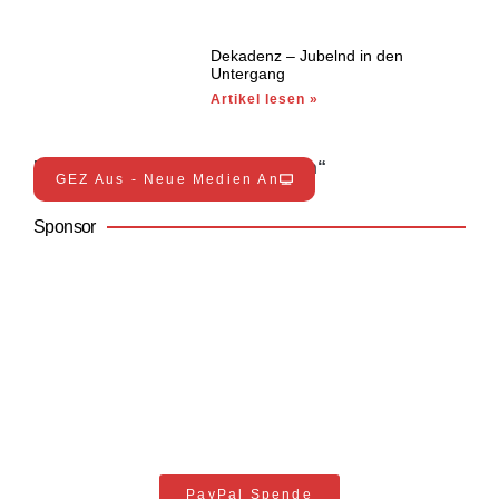
Dekadenz – Jubelnd in den
Untergang
Artikel lesen »
Entdecke jetzt die „Neuen Medien“
GEZ Aus - Neue Medien An
Sponsor
Unterstütze Trimatoja
Jeder Support hilft
PayPal Spende